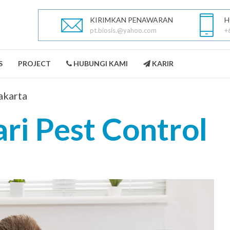
KIRIMKAN PENAWARAN
H
pt.biosis.@yahoo.com
+
S
PROJECT
HUBUNGI KAMI
KARIR
akarta
ri Pest Control
PEST CONTROL
LANDSCAPING
SELENGKAPNYA
SELENGKAPNYA