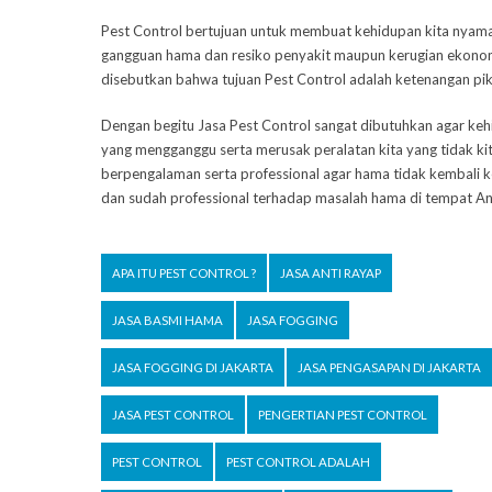
Pest Control bertujuan untuk membuat kehidupan kita nyaman
gangguan hama dan resiko penyakit maupun kerugian ekonomi 
disebutkan bahwa tujuan Pest Control adalah ketenangan pik
Dengan begitu Jasa Pest Control sangat dibutuhkan agar keh
yang mengganggu serta merusak peralatan kita yang tidak ki
berpengalaman serta professional agar hama tidak kembali k
dan sudah professional terhadap masalah hama di tempat A
APA ITU PEST CONTROL ?
JASA ANTI RAYAP
JASA BASMI HAMA
JASA FOGGING
JASA FOGGING DI JAKARTA
JASA PENGASAPAN DI JAKARTA
JASA PEST CONTROL
PENGERTIAN PEST CONTROL
PEST CONTROL
PEST CONTROL ADALAH