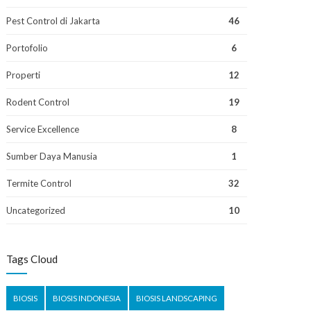
Pest Control di Jakarta
46
Portofolio
6
Properti
12
Rodent Control
19
Service Excellence
8
Sumber Daya Manusia
1
Termite Control
32
Uncategorized
10
Tags Cloud
BIOSIS
BIOSIS INDONESIA
BIOSIS LANDSCAPING