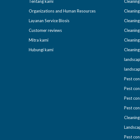
Tentang kami
Cleaning
Organizations and Human Resources
Cleaning
Layanan Service Biosis
Cleaning
Customer reviews
Cleaning
Mitra kami
Cleaning
Hubungi kami
Cleaning
landscap
landscap
Pest con
Pest con
Pest con
Pest cont
Cleaning
Landscap
Pest con