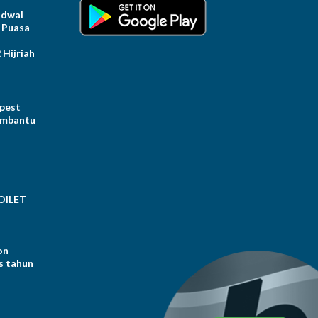
dwal
 Puasa
Hijriah
 pest
embantu
OILET
on
s tahun