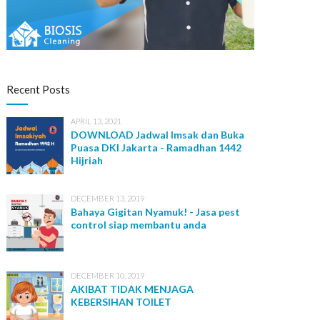
IT Solution
Recent Posts
APRIL 13, 2021
DOWNLOAD Jadwal Imsak dan Buka
Puasa DKI Jakarta - Ramadhan 1442
Hijriah
DECEMBER 13, 2019
Bahaya Gigitan Nyamuk! - Jasa pest
control siap membantu anda
DECEMBER 10, 2019
AKIBAT TIDAK MENJAGA
KEBERSIHAN TOILET