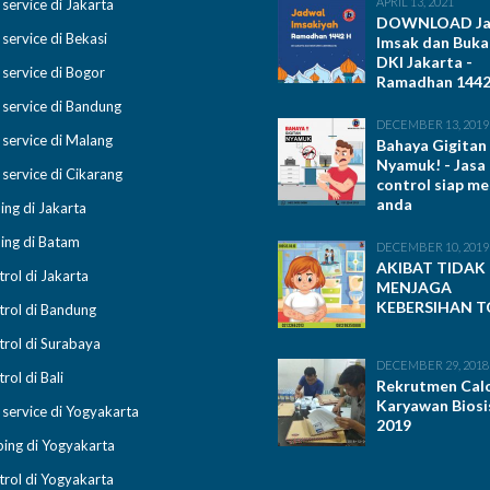
APRIL 13, 2021
 service di Jakarta
DOWNLOAD Ja
 service di Bekasi
Imsak dan Buka
DKI Jakarta -
 service di Bogor
Ramadhan 1442 
 service di Bandung
DECEMBER 13, 2019
 service di Malang
Bahaya Gigitan
Nyamuk! - Jasa
 service di Cikarang
control siap m
anda
ing di Jakarta
ing di Batam
DECEMBER 10, 2019
AKIBAT TIDAK
trol di Jakarta
MENJAGA
KEBERSIHAN T
trol di Bandung
trol di Surabaya
DECEMBER 29, 2018
rol di Bali
Rekrutmen Cal
Karyawan Biosi
 service di Yogyakarta
2019
ing di Yogyakarta
trol di Yogyakarta