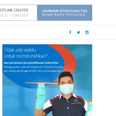
OTLINE CENTER
JAMINAN ATAS KUALITAS
Dengan Standar Internasional
62 21 – 22462013
LAYANAN JASA LAINNYA :
Mechanical Electrical Plumbing (
MEP )
Security
Building Maintenance
General Contractor
Building Construction
Maintenance
Parking