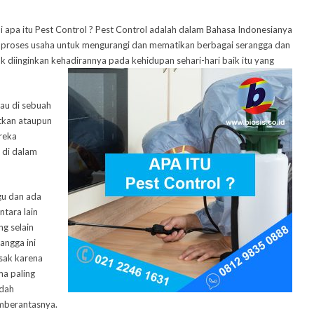
i apa itu Pest Control ? Pest Control adalah dalam Bahasa Indonesianya
u proses usaha untuk mengurangi dan mematikan berbagai serangga dan
 diinginkan kehadirannya pada kehidupan sehari-hari baik itu yang
tau di sebuah
tkan ataupun
reka
 di dalam
u dan ada
tara lain
ng selain
angga ini
usak karena
ma paling
udah
emberantasnya.