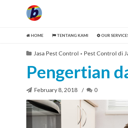
HOME
TENTANG KAMI
OUR SERVICE
LEGALITY ASPECT
Jasa Pest Control
Pest Control di J
PORTOFOLIO
Pengertian da
CUSTOMER REVIEWS
MITRA KAMI
February 8, 2018
0
CLEANING SERVICE
SELENGKAPNYA