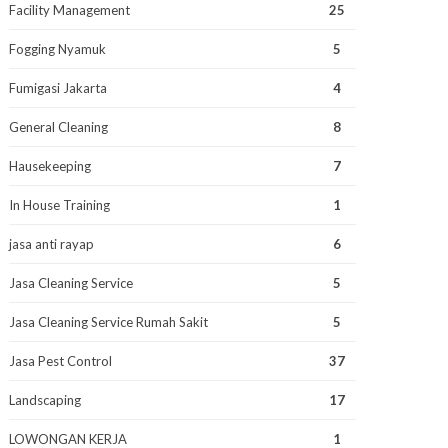
Facility Management
25
Fogging Nyamuk
5
Fumigasi Jakarta
4
General Cleaning
8
Hausekeeping
7
In House Training
1
jasa anti rayap
6
Jasa Cleaning Service
5
Jasa Cleaning Service Rumah Sakit
5
Jasa Pest Control
37
Landscaping
17
LOWONGAN KERJA
1