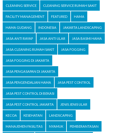
CLEANING SERVICE
CLEANING SERVICE RUMAH SAKIT
FACILITY MANAGEMENT
FEATURED
HAMA
HAMA GUDANG
INDONESIA
JAKARTA LANDSCAPING
JASA ANTI RAYAP
JASA ANTI ULAR
JASA BASMI HAMA
JASA CLEANING RUMAH SAKIT
JASA FOGGING
JASA FOGGING DI JAKARTA
JASA PENGASAPAN DI JAKARTA
JASA PENGENDALIAN HAMA
JASA PEST CONTROL
JASA PEST CONTROL DI BEKASI
JASA PEST CONTROL JAKARTA
JENIS JENIS ULAR
KECOA
KESEHATAN
LANDSCAPING
MANAJEMEN FASILITAS
NYAMUK
PEMBERANTASAN