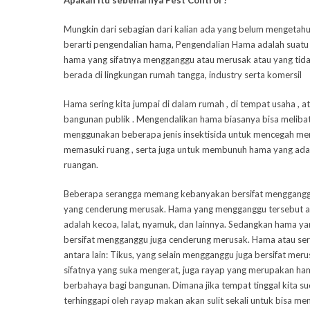
Apakah itu sebenarnya Pest Control ?
Mungkin dari sebagian dari kalian ada yang belum mengetahu
berarti pengendalian hama, Pengendalian Hama adalah suat
hama yang sifatnya mengganggu atau merusak atau yang tidak
berada di lingkungan rumah tangga, industry serta komersil
Hama sering kita jumpai di dalam rumah , di tempat usaha , a
bangunan publik . Mengendalikan hama biasanya bisa meliba
menggunakan beberapa jenis insektisida untuk mencegah me
memasuki ruang , serta juga untuk membunuh hama yang ada
ruangan.
Beberapa serangga memang kebanyakan bersifat menggangg
yang cenderung merusak. Hama yang mengganggu tersebut an
adalah kecoa, lalat, nyamuk, dan lainnya. Sedangkan hama ya
bersifat mengganggu juga cenderung merusak. Hama atau ser
antara lain: Tikus, yang selain mengganggu juga bersifat mer
sifatnya yang suka mengerat, juga rayap yang merupakan ha
berbahaya bagi bangunan. Dimana jika tempat tinggal kita s
terhinggapi oleh rayap makan akan sulit sekali untuk bisa m