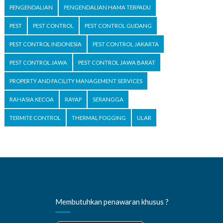
PENGENDALIAN
PENGENDALIAN HAMA TERPADU
PEST
PEST CONTROL
PEST CONTROL GUDANG
PEST CONTROL INDONESIA
PEST CONTROL JAKARTA
PEST CONTROL JAWA
PEST CONTROL JAWA BARAT
PROPERTY AND FACILITY MANAGEMENT SERVICES
RAHASIA KECOA
RAYAP
SERANGGA
TERMITE CONTROL
THERMAL FOGGING
ULAR
Membutuhkan penawaran khusus ?