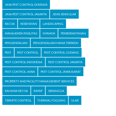
JASA PEST CONTROL DI BEKASI
JASA PEST CONTROL JAKARTA
JENIS JENIS ULAR
KECOA
KESEHATAN
LANDSCAPING
MANAJEMEN FASILITAS
NYAMUK
PEMBERANTASAN
PENGENDALIAN
PENGENDALIAN HAMA TERPADU
PEST
PEST CONTROL
PEST CONTROL GUDANG
PEST CONTROL INDONESIA
PEST CONTROL JAKARTA
PEST CONTROL JAWA
PEST CONTROL JAWA BARAT
PROPERTY AND FACILITY MANAGEMENT SERVICES
RAHASIA KECOA
RAYAP
SERANGGA
TERMITE CONTROL
THERMAL FOGGING
ULAR