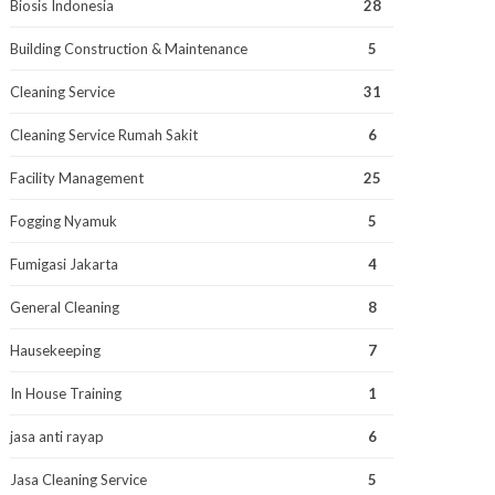
Biosis Indonesia
28
Building Construction & Maintenance
5
Cleaning Service
31
Cleaning Service Rumah Sakit
6
Facility Management
25
Fogging Nyamuk
5
Fumigasi Jakarta
4
General Cleaning
8
Hausekeeping
7
In House Training
1
jasa anti rayap
6
Jasa Cleaning Service
5