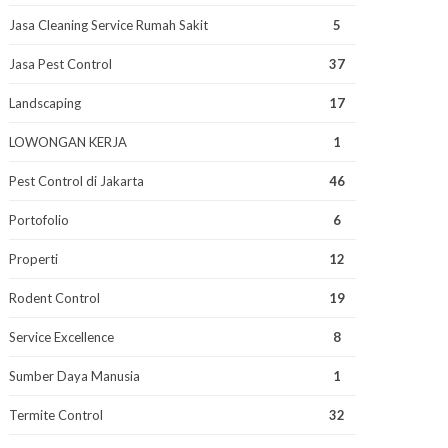
Jasa Cleaning Service Rumah Sakit
5
Jasa Pest Control
37
Landscaping
17
LOWONGAN KERJA
1
Pest Control di Jakarta
46
Portofolio
6
Properti
12
Rodent Control
19
Service Excellence
8
Sumber Daya Manusia
1
Termite Control
32