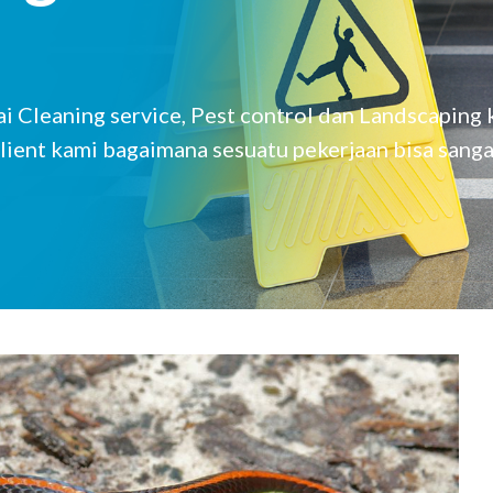
 Cleaning service, Pest control dan Landscaping
lient kami bagaimana sesuatu pekerjaan bisa sanga