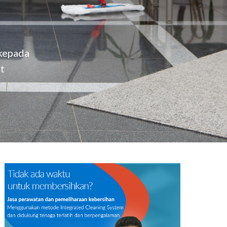
IT Solution
 kepada
t