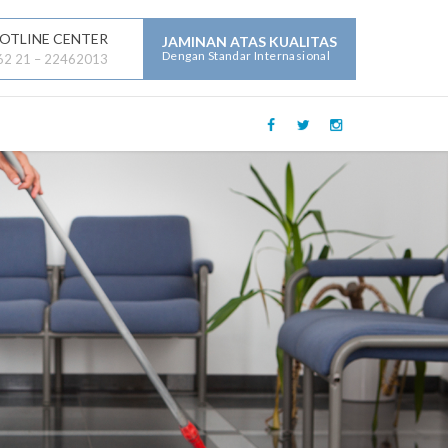
OTLINE CENTER
JAMINAN ATAS KUALITAS
Dengan Standar Internasional
62 21 – 22462013
LAYANAN JASA LAINNYA :
Mechanical Electrical Plumbing (
MEP )
Security
Building Maintenance
General Contractor
Building Construction
Maintenance
Parking