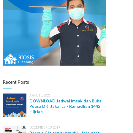
Recent Posts
APRIL 13, 2021
DOWNLOAD Jadwal Imsak dan Buka
Puasa DKI Jakarta - Ramadhan 1442
Hijriah
DECEMBER 13, 2019
Bahaya Gigitan Nyamuk! - Jasa pest