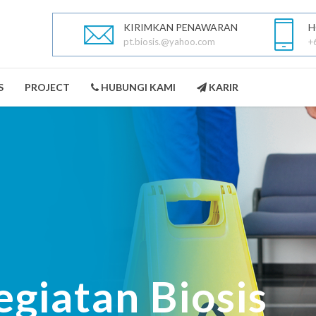
KIRIMKAN PENAWARAN
H
pt.biosis.@yahoo.com
+
S
PROJECT
HUBUNGI KAMI
KARIR
PEST CONTROL
LANDSCAPING
SELENGKAPNYA
SELENGKAPNYA
egiatan Biosis