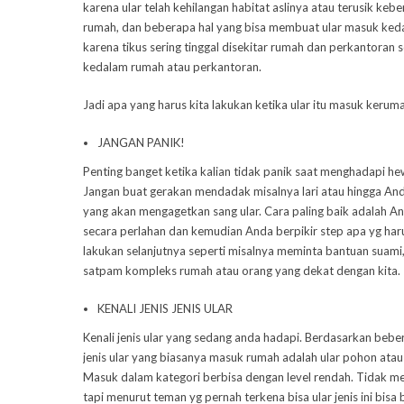
karena ular telah kehilangan habitat aslinya atau terusik k
rumah, dan beberapa hal yang bisa membuat ular masuk ked
karena tikus sering tinggal disekitar rumah dan perkantoran 
kedalam rumah atau perkantoran.
Jadi apa yang harus kita lakukan ketika ular itu masuk keruma
JAN
GAN PANIK!
Penting banget ketika kalian tidak panik saat menghadapi hew
Jangan buat gerakan mendadak misalnya lari atau hingga And
yang akan mengagetkan sang ular. Cara paling baik adalah 
secara perlahan dan kemudian Anda berpikir step apa yg ha
lakukan selanjutnya seperti misalnya meminta bantuan suami,
satpam kompleks rumah atau orang yang dekat dengan kita.
KENALI JENIS JENIS ULAR
Kenali jenis ular yang sedang anda hadapi. Berdasarkan bebe
jenis ular yang biasanya masuk rumah adalah ular pohon atau 
Masuk dalam kategori berbisa dengan level rendah. Tidak
tapi menurut teman yg pernah terkena bisa ular jenis ini bisa b