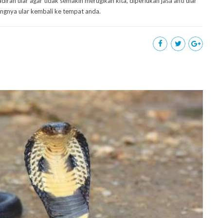
ran ular agar tidak semakin merugikan kita, diperlukan jasa anti ular
angnya ular kembali ke tempat anda.