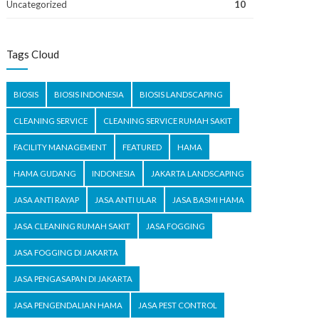
Uncategorized
10
Tags Cloud
BIOSIS
BIOSIS INDONESIA
BIOSIS LANDSCAPING
CLEANING SERVICE
CLEANING SERVICE RUMAH SAKIT
FACILITY MANAGEMENT
FEATURED
HAMA
HAMA GUDANG
INDONESIA
JAKARTA LANDSCAPING
JASA ANTI RAYAP
JASA ANTI ULAR
JASA BASMI HAMA
JASA CLEANING RUMAH SAKIT
JASA FOGGING
JASA FOGGING DI JAKARTA
JASA PENGASAPAN DI JAKARTA
JASA PENGENDALIAN HAMA
JASA PEST CONTROL