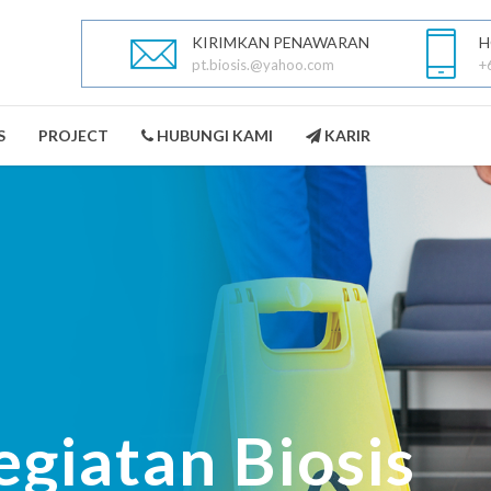
KIRIMKAN PENAWARAN
H
pt.biosis.@yahoo.com
+
S
PROJECT
HUBUNGI KAMI
KARIR
PEST CONTROL
LANDSCAPING
SELENGKAPNYA
SELENGKAPNYA
egiatan Biosis