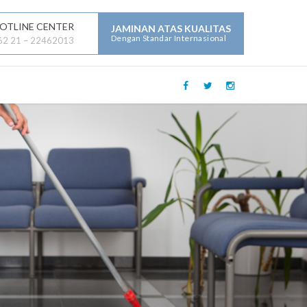
OTLINE CENTER
JAMINAN ATAS KUALITAS
Dengan Standar Internasional
62 21 – 22462013
LAYANAN JASA LAINNYA :
Mechanical Electrical Plumbing (
MEP )
Security
Building Maintenance
General Contractor
Building Construction
Maintenance
Parking