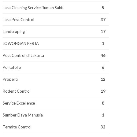
Jasa Cleaning Service Rumah Sakit
5
Jasa Pest Control
37
Landscaping
17
LOWONGAN KERJA
1
Pest Control di Jakarta
46
Portofolio
6
Properti
12
Rodent Control
19
Service Excellence
8
Sumber Daya Manusia
1
Termite Control
32