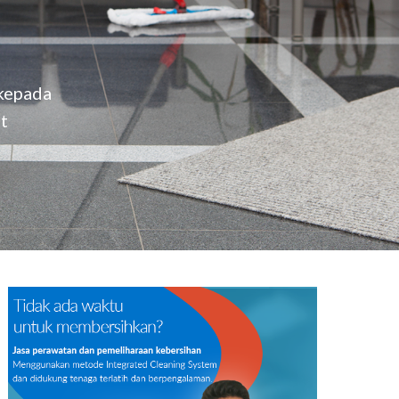
IT Solution
 kepada
t