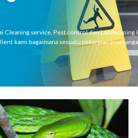
 Cleaning service, Pest control dan Landscaping
lient kami bagaimana sesuatu pekerjaan bisa sanga