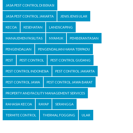
JASA PEST CONTROL DI BEKASI
JASA PEST CONTROL JAKARTA
JENIS JENIS ULAR
KECOA
KESEHATAN
LANDSCAPING
MANAJEMEN FASILITAS
NYAMUK
PEMBERANTASAN
PENGENDALIAN
PENGENDALIAN HAMA TERPADU
PEST
PEST CONTROL
PEST CONTROL GUDANG
PEST CONTROL INDONESIA
PEST CONTROL JAKARTA
PEST CONTROL JAWA
PEST CONTROL JAWA BARAT
PROPERTY AND FACILITY MANAGEMENT SERVICES
RAHASIA KECOA
RAYAP
SERANGGA
TERMITE CONTROL
THERMAL FOGGING
ULAR