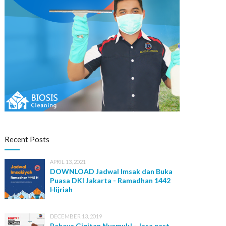
Recent Posts
APRIL 13, 2021
DOWNLOAD Jadwal Imsak dan Buka
Puasa DKI Jakarta - Ramadhan 1442
Hijriah
DECEMBER 13, 2019
Bahaya Gigitan Nyamuk! - Jasa pest