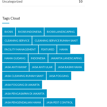
Uncategorized
10
Tags Cloud
BIOSIS
BIOSIS INDONESIA
BIOSIS LANDSCAPING
CLEANING SERVICE
CLEANING SERVICE RUMAH SAKIT
FACILITY MANAGEMENT
FEATURED
HAMA
HAMA GUDANG
INDONESIA
JAKARTA LANDSCAPING
JASA ANTI RAYAP
JASA ANTI ULAR
JASA BASMI HAMA
JASA CLEANING RUMAH SAKIT
JASA FOGGING
JASA FOGGING DI JAKARTA
JASA PENGASAPAN DI JAKARTA
JASA PENGENDALIAN HAMA
JASA PEST CONTROL