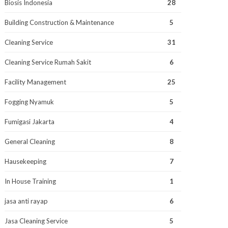
Biosis Indonesia
28
Building Construction & Maintenance
5
Cleaning Service
31
Cleaning Service Rumah Sakit
6
Facility Management
25
Fogging Nyamuk
5
Fumigasi Jakarta
4
General Cleaning
8
Hausekeeping
7
In House Training
1
jasa anti rayap
6
Jasa Cleaning Service
5