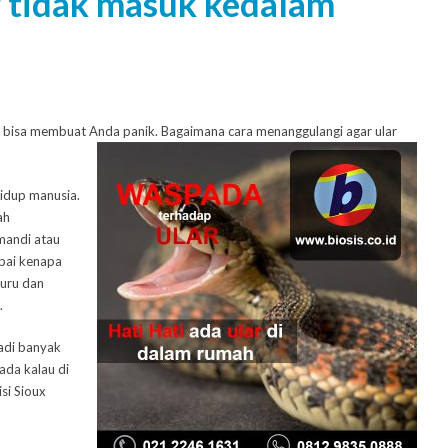
r tidak masuk kedalam
ini bisa membuat Anda panik. Bagaimana cara menanggulangi agar ular
hidup manusia.
ah
 mandi atau
mpai kenapa
uru dan
.
adi banyak
ada kalau di
isi Sioux