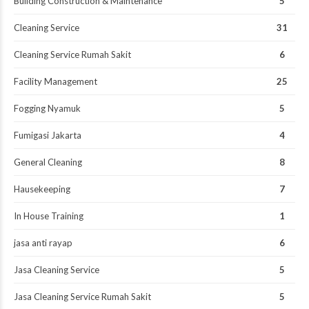
Building Construction & Maintenance
5
Cleaning Service
31
Cleaning Service Rumah Sakit
6
Facility Management
25
Fogging Nyamuk
5
Fumigasi Jakarta
4
General Cleaning
8
Hausekeeping
7
In House Training
1
jasa anti rayap
6
Jasa Cleaning Service
5
Jasa Cleaning Service Rumah Sakit
5