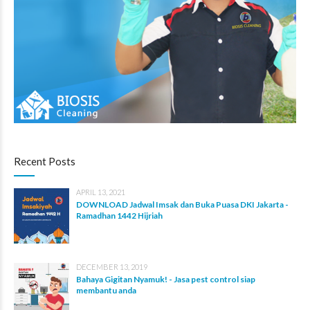
Recent Posts
APRIL 13, 2021
DOWNLOAD Jadwal Imsak dan Buka Puasa DKI Jakarta -
Ramadhan 1442 Hijriah
DECEMBER 13, 2019
Bahaya Gigitan Nyamuk! - Jasa pest control siap
membantu anda