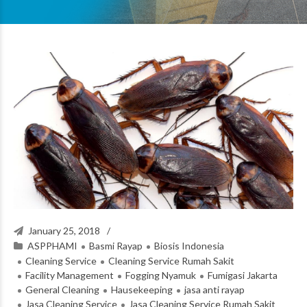
January 25, 2018
ASPPHAMI
Basmi Rayap
Biosis Indonesia
Cleaning Service
Cleaning Service Rumah Sakit
Facility Management
Fogging Nyamuk
Fumigasi Jakarta
General Cleaning
Hausekeeping
jasa anti rayap
Jasa Cleaning Service
Jasa Cleaning Service Rumah Sakit