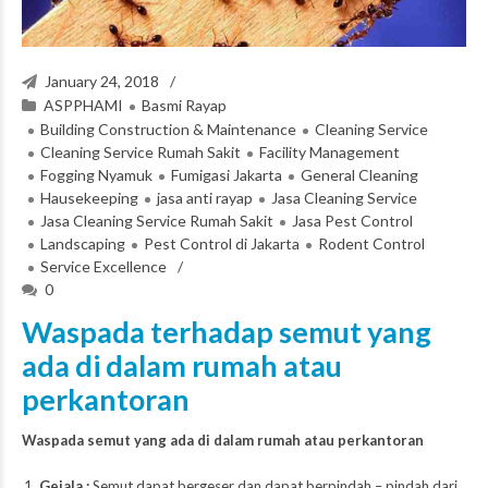
January 24, 2018
ASPPHAMI
Basmi Rayap
Building Construction & Maintenance
Cleaning Service
Cleaning Service Rumah Sakit
Facility Management
Fogging Nyamuk
Fumigasi Jakarta
General Cleaning
Hausekeeping
jasa anti rayap
Jasa Cleaning Service
Jasa Cleaning Service Rumah Sakit
Jasa Pest Control
Landscaping
Pest Control di Jakarta
Rodent Control
Service Excellence
0
Waspada terhadap semut yang
ada di dalam rumah atau
perkantoran
Waspada semut yang ada di dalam rumah atau perkantoran
Gejala :
Semut dapat bergeser dan dapat berpindah – pindah dari