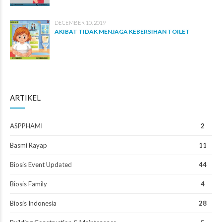
DECEMBER 10, 2019
AKIBAT TIDAK MENJAGA KEBERSIHAN TOILET
ARTIKEL
ASPPHAMI
2
Basmi Rayap
11
Biosis Event Updated
44
Biosis Family
4
Biosis Indonesia
28