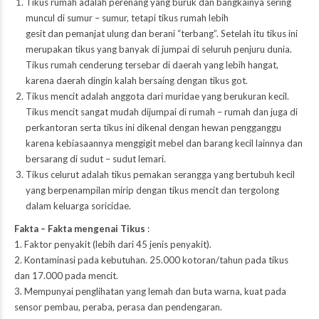
Tikus rumah adalah perenang yang buruk dan bangkainya sering
muncul di sumur – sumur, tetapi tikus rumah lebih
gesit dan pemanjat ulung dan berani “terbang”. Setelah itu tikus ini
merupakan tikus yang banyak di jumpai di seluruh penjuru dunia.
Tikus rumah cenderung tersebar di daerah yang lebih hangat,
karena daerah dingin kalah bersaing dengan tikus got.
Tikus mencit adalah anggota dari muridae yang berukuran kecil.
Tikus mencit sangat mudah dijumpai di rumah – rumah dan juga di
perkantoran serta tikus ini dikenal dengan hewan pengganggu
karena kebiasaannya menggigit mebel dan barang kecil lainnya dan
bersarang di sudut – sudut lemari.
Tikus celurut adalah tikus pemakan serangga yang bertubuh kecil
yang berpenampilan mirip dengan tikus mencit dan tergolong
dalam keluarga soricidae.
Fakta – Fakta mengenai Tikus
:
1. Faktor penyakit (lebih dari 45 jenis penyakit).
2. Kontaminasi pada kebutuhan. 25.000 kotoran/tahun pada tikus
dan 17.000 pada mencit.
3. Mempunyai penglihatan yang lemah dan buta warna, kuat pada
sensor pembau, peraba, perasa dan pendengaran.