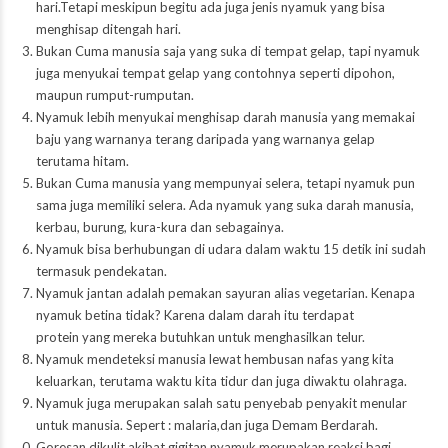
hari.Tetapi meskipun begitu ada juga jenis nyamuk yang bisa
menghisap ditengah hari.
Bukan Cuma manusia saja yang suka di tempat gelap, tapi nyamuk
juga menyukai tempat gelap yang contohnya seperti dipohon,
maupun rumput-rumputan.
Nyamuk lebih menyukai menghisap darah manusia yang memakai
baju yang warnanya terang daripada yang warnanya gelap
terutama hitam.
Bukan Cuma manusia yang mempunyai selera, tetapi nyamuk pun
sama juga memiliki selera. Ada nyamuk yang suka darah manusia,
kerbau, burung, kura-kura dan sebagainya.
Nyamuk bisa berhubungan di udara dalam waktu 15 detik ini sudah
termasuk pendekatan.
Nyamuk jantan adalah pemakan sayuran alias vegetarian. Kenapa
nyamuk betina tidak? Karena dalam darah itu terdapat
protein yang mereka butuhkan untuk menghasilkan telur.
Nyamuk mendeteksi manusia lewat hembusan nafas yang kita
keluarkan, terutama waktu kita tidur dan juga diwaktu olahraga.
Nyamuk juga merupakan salah satu penyebab penyakit menular
untuk manusia. Sepert : malaria,dan juga Demam Berdarah.
Goresan dikulit akibat gigitan nyamuk merupakan reaksi bagi