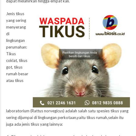
dapat melahirkan hingga empat kali.
Jenis tikus
yang sering
menyerang
di
lingkungan
perumahan:
Tikus
coklat, tikus
got, tikus
rumah besar
atau tikus
laboratorium (Rattus norvegicus) adalah salah satu spesies tikus yang
sering dijumpai di lingkungan perkotaan,yaitu tikus rumah,selain itu
juga ada jenis tikus yang lainnya: