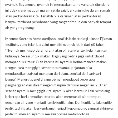
nyamuk. Sayangnya, nyamuk ini merupakan tamu yang tak diundang
ini tidak siang maupun malam selalu saja berkunjung ke dalam rumah
atau perkantoran kita. Terlebih bila di rumah atau perkantoran
banyak terdapat pepohonan yang sangat rimbun dan banyak tempat
air yang tergenang.
Menurut Soeroto Atmosoedjono, analisis bakteriologi lulusan Eijkman
Institute, yang telah bergelut meneliti nyamuk lebih dari 60 tahun.
“Nyamuk mengisap darah orang atau binatang untuk kelangsungan
hidupnya. Selain untuk makan, bagi yang betina juga untuk dapat
memproduksi telur. Oleh karena itu nyamuk betina mencari makan
dengan cara menggigit, sementara nyamuk pejantan bisa
mendapatkan zat-zat makanan dari alam, semisal dari sari-sari
bunga.” Menurut peneliti yang pernah mendapat beberapa
penghargaan dari dalam negeri maupun dari luar negeri ini, 2-3 hari
setelah nyamuk menggigit kita, nyamuk akan bertelur. Lalu berselang
beberapa hari kemudian telur itu akan menetas di air,ditempat
genangan air yang menjadi jentik-jentik halus. Dari jentik itu lalu jentik-
jentik tadi itu akan berkembang menjadi kepompong, sampai akhirnya
jentik itu menjadi nyamuk melalui proses metamorfosis.