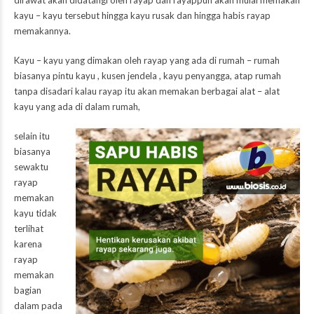
dirawat akan didatangi oleh rayap dan rayappun akan mulai memakan
kayu – kayu tersebut hingga kayu rusak dan hingga habis rayap
memakannya.
Kayu – kayu yang dimakan oleh rayap yang ada di rumah – rumah
biasanya pintu kayu , kusen jendela , kayu penyangga, atap rumah
tanpa disadari kalau rayap itu akan memakan berbagai alat – alat
kayu yang ada di dalam rumah,
selain itu
biasanya
sewaktu
rayap
memakan
kayu tidak
terlihat
karena
rayap
memakan
bagian
dalam pada