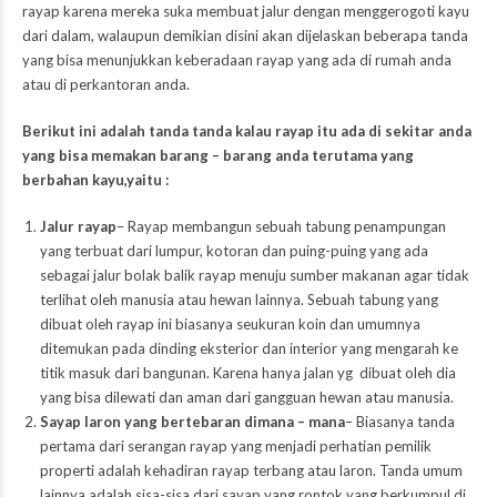
rayap karena mereka suka membuat jalur dengan menggerogoti kayu
dari dalam, walaupun demikian disini akan dijelaskan beberapa tanda
yang bisa menunjukkan keberadaan rayap yang ada di rumah anda
atau di perkantoran anda.
Berikut ini adalah tanda tanda kalau rayap itu ada di sekitar anda
yang bisa memakan barang – barang anda terutama yang
berbahan kayu,yaitu :
Jalur rayap
– Rayap membangun sebuah tabung penampungan
yang terbuat dari lumpur, kotoran dan puing-puing yang ada
sebagai jalur bolak balik rayap menuju sumber makanan agar tidak
terlihat oleh manusia atau hewan lainnya. Sebuah tabung yang
dibuat oleh rayap ini biasanya seukuran koin dan umumnya
ditemukan pada dinding eksterior dan interior yang mengarah ke
titik masuk dari bangunan. Karena hanya jalan yg dibuat oleh dia
yang bisa dilewati dan aman dari gangguan hewan atau manusia.
Sayap laron yang bertebaran dimana – mana
– Biasanya tanda
pertama dari serangan rayap yang menjadi perhatian pemilik
properti adalah kehadiran rayap terbang atau laron. Tanda umum
lainnya adalah sisa-sisa dari sayap yang rontok yang berkumpul di