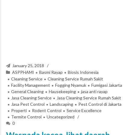
January 25, 2018
ASPPHAMI
Basmi Rayap
Biosis Indonesia
Cleaning Service
Cleaning Service Rumah Sakit
Facility Management
Fogging Nyamuk
Fumigasi Jakarta
General Cleaning
Hausekeeping
jasa anti rayap
Jasa Cleaning Service
Jasa Cleaning Service Rumah Sakit
Jasa Pest Control
Landscaping
Pest Control di Jakarta
Properti
Rodent Control
Service Excellence
Termite Control
Uncategorized
0
Waspada kecoa, lihat daerah