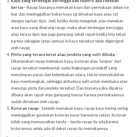
Kayu yang terdengar berongga dan seperti ada robekan
kertas
– Rayap biasanya memakan kayu dari permukaan dalam ke
luar dan meninggalkan bekas kayu yg dimakan kayu atau cat
dengan lapisan tipis. Jadi, ketika Anda mengetuk atau menekan
area kayu yang diserang rayap, maka akan terdengar berongga
atau terasa tipis dan juga gampang sekali rapuh ketika kita tekan
karena sebagian (atau semua) isi kayu tersebut telah digerogoti
oleh rayap.
Pintu yang terasa ketat atau jendela yang sulit dibuka
–
Dikarenakan rayap memakan kayu, kotoran atau ‘lumpur’ dari
rayap tersebut membentuk suatu lingkungan protektif yang
menyimpan panas dan kelembaban udara. Hal ini menyebabkan
kayu membengkak, sehingga akibatnya sulit untuk membuka atau
menutup pintu dan jendela tersebut. Dan biasanya jika dipaksa
dibuka akan rapuh atau gampang hancur karena permukaannya
sudah dimakani oleh rayap.
Kotoran rayap
– Setelah memakan kayu, rayap kayu kering sering
meninggalkan gundukan kotoran kasar berwarna coklat. Kotoran
inilah yang memunculkan tanda – tanda rayap itu ada,karena
kotorannya selalu ada di dekat rayap itu memakannya.