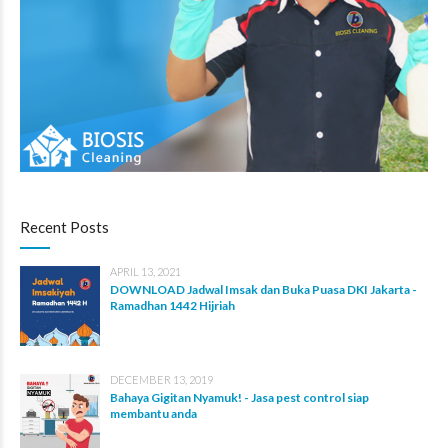
Recent Posts
APRIL 13, 2021
DOWNLOAD Jadwal Imsak dan Buka Puasa DKI Jakarta -
Ramadhan 1442 Hijriah
DECEMBER 13, 2019
Bahaya Gigitan Nyamuk! - Jasa pest control siap
membantu anda