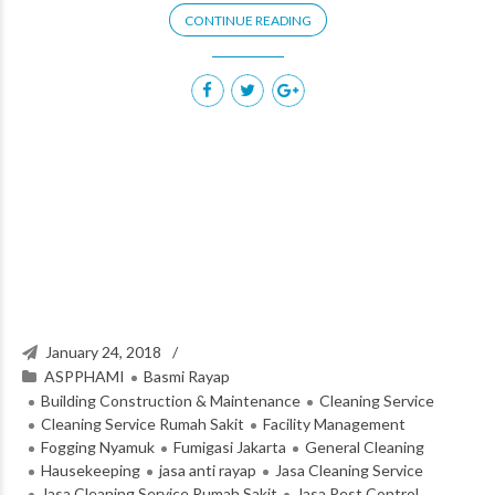
CONTINUE READING
January 24, 2018
ASPPHAMI
Basmi Rayap
Building Construction & Maintenance
Cleaning Service
Cleaning Service Rumah Sakit
Facility Management
Fogging Nyamuk
Fumigasi Jakarta
General Cleaning
Hausekeeping
jasa anti rayap
Jasa Cleaning Service
Jasa Cleaning Service Rumah Sakit
Jasa Pest Control