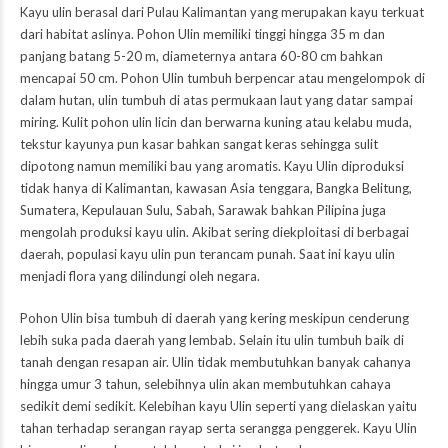
Kayu ulin berasal dari Pulau Kalimantan yang merupakan kayu terkuat
dari habitat aslinya. Pohon Ulin memiliki tinggi hingga 35 m dan
panjang batang 5-20 m, diameternya antara 60-80 cm bahkan
mencapai 50 cm. Pohon Ulin tumbuh berpencar atau mengelompok di
dalam hutan, ulin tumbuh di atas permukaan laut yang datar sampai
miring. Kulit pohon ulin licin dan berwarna kuning atau kelabu muda,
tekstur kayunya pun kasar bahkan sangat keras sehingga sulit
dipotong namun memiliki bau yang aromatis. Kayu Ulin diproduksi
tidak hanya di Kalimantan, kawasan Asia tenggara, Bangka Belitung,
Sumatera, Kepulauan Sulu, Sabah, Sarawak bahkan Pilipina juga
mengolah produksi kayu ulin. Akibat sering diekploitasi di berbagai
daerah, populasi kayu ulin pun terancam punah. Saat ini kayu ulin
menjadi flora yang dilindungi oleh negara.
Pohon Ulin bisa tumbuh di daerah yang kering meskipun cenderung
lebih suka pada daerah yang lembab. Selain itu ulin tumbuh baik di
tanah dengan resapan air. Ulin tidak membutuhkan banyak cahanya
hingga umur 3 tahun, selebihnya ulin akan membutuhkan cahaya
sedikit demi sedikit. Kelebihan kayu Ulin seperti yang dielaskan yaitu
tahan terhadap serangan rayap serta serangga penggerek. Kayu Ulin