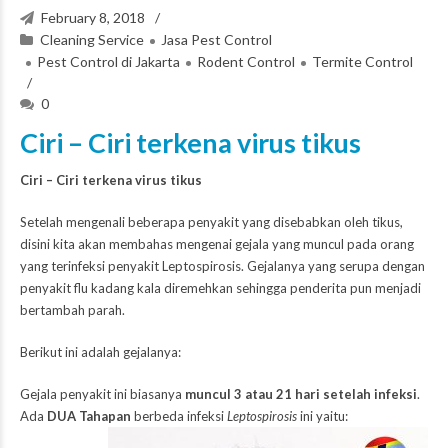
February 8, 2018
Cleaning Service
Jasa Pest Control
Pest Control di Jakarta
Rodent Control
Termite Control
0
Ciri – Ciri terkena virus tikus
Ciri – Ciri terkena virus tikus
Setelah mengenali beberapa penyakit yang disebabkan oleh tikus,
disini kita akan membahas mengenai gejala yang muncul pada orang
yang terinfeksi penyakit Leptospirosis. Gejalanya yang serupa dengan
penyakit flu kadang kala diremehkan sehingga penderita pun menjadi
bertambah parah.
Berikut ini adalah gejalanya:
Gejala penyakit ini biasanya
muncul 3 atau 21 hari setelah infeksi
.
Ada
DUA Tahapan
berbeda infeksi
Leptospirosis
ini yaitu: