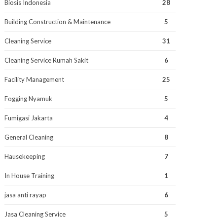
Biosis Indonesia
28
Building Construction & Maintenance
5
Cleaning Service
31
Cleaning Service Rumah Sakit
6
Facility Management
25
Fogging Nyamuk
5
Fumigasi Jakarta
4
General Cleaning
8
Hausekeeping
7
In House Training
1
jasa anti rayap
6
Jasa Cleaning Service
5