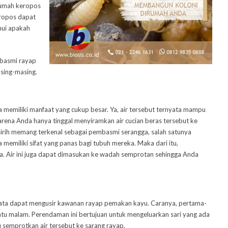
 rumah keropos
ropos dapat
hui apakah
mbasmi rayap
sing-masing.
a memiliki manfaat yang cukup besar. Ya, air tersebut ternyata mampu
rena Anda hanya tinggal menyiramkan air cucian beras tersebut ke
ur sirih memang terkenal sebagai pembasmi serangga, salah satunya
 memiliki sifat yang panas bagi tubuh mereka. Maka dari itu,
ada. Air ini juga dapat dimasukan ke wadah semprotan sehingga Anda
nyata dapat mengusir kawanan rayap pemakan kayu. Caranya, pertama-
u malam. Perendaman ini bertujuan untuk mengeluarkan sari yang ada
u semprotkan air tersebut ke sarang rayap.