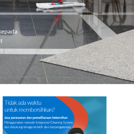
IT Solution
 kepada
t