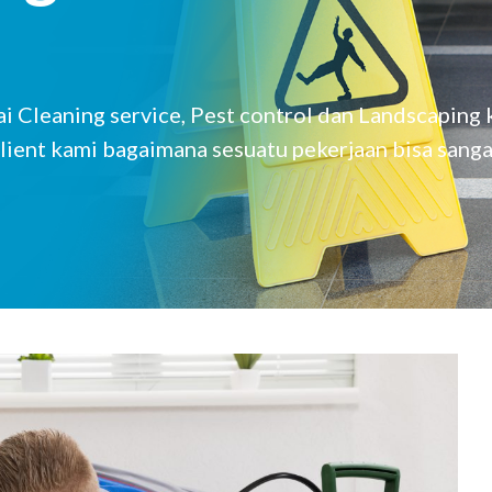
 Cleaning service, Pest control dan Landscaping
lient kami bagaimana sesuatu pekerjaan bisa sanga