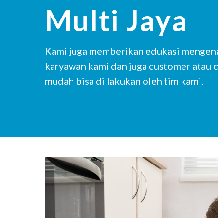
Multi Jaya
Kami juga memberikan edukasi mengenai
karyawan kami dan juga customer atau c
mudah bisa di lakukan oleh tim kami.