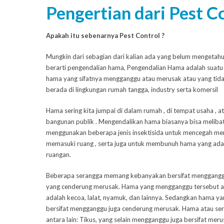
Pengertian dari Pest C
Apakah itu sebenarnya Pest Control ?
Mungkin dari sebagian dari kalian ada yang belum mengetahu
berarti pengendalian hama, Pengendalian Hama adalah suat
hama yang sifatnya mengganggu atau merusak atau yang tidak
berada di lingkungan rumah tangga, industry serta komersil
Hama sering kita jumpai di dalam rumah , di tempat usaha , a
bangunan publik . Mengendalikan hama biasanya bisa meliba
menggunakan beberapa jenis insektisida untuk mencegah me
memasuki ruang , serta juga untuk membunuh hama yang ada
ruangan.
Beberapa serangga memang kebanyakan bersifat menggangg
yang cenderung merusak. Hama yang mengganggu tersebut an
adalah kecoa, lalat, nyamuk, dan lainnya. Sedangkan hama ya
bersifat mengganggu juga cenderung merusak. Hama atau ser
antara lain: Tikus, yang selain mengganggu juga bersifat mer