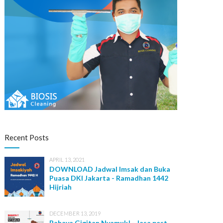
Recent Posts
APRIL 13, 2021
DOWNLOAD Jadwal Imsak dan Buka
Puasa DKI Jakarta - Ramadhan 1442
Hijriah
DECEMBER 13, 2019
Bahaya Gigitan Nyamuk! - Jasa pest