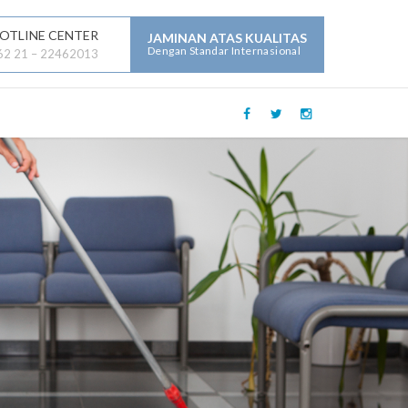
OTLINE CENTER
JAMINAN ATAS KUALITAS
Dengan Standar Internasional
62 21 – 22462013
LAYANAN JASA LAINNYA :
Mechanical Electrical Plumbing (
MEP )
Security
Building Maintenance
General Contractor
Building Construction
Maintenance
Parking