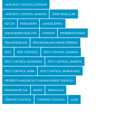
JASA PEST CONTROL DI BEKASI
JASA PEST CONTROL JAKARTA
JENIS JENIS ULAR
KECOA
KESEHATAN
LANDSCAPING
MANAJEMEN FASILITAS
NYAMUK
PEMBERANTASAN
PENGENDALIAN
PENGENDALIAN HAMA TERPADU
PEST
PEST CONTROL
PEST CONTROL GUDANG
PEST CONTROL INDONESIA
PEST CONTROL JAKARTA
PEST CONTROL JAWA
PEST CONTROL JAWA BARAT
PROPERTY AND FACILITY MANAGEMENT SERVICES
RAHASIA KECOA
RAYAP
SERANGGA
TERMITE CONTROL
THERMAL FOGGING
ULAR