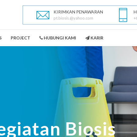
KIRIMKAN PENAWARAN
H
pt.biosis.@yahoo.com
+
S
PROJECT
HUBUNGI KAMI
KARIR
PEST CONTROL
LANDSCAPING
SELENGKAPNYA
SELENGKAPNYA
egiatan Biosis