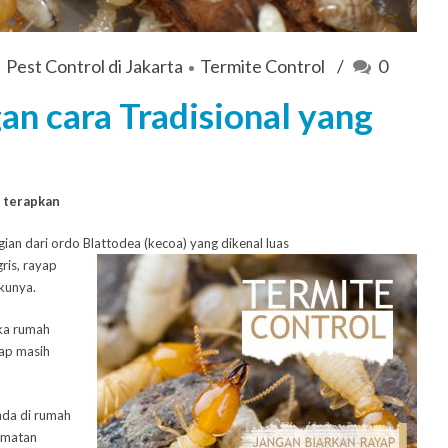
Pest Control di Jakarta
Termite Control
0
n cara Tradisional yang
 terapkan
ian dari ordo Blattodea (kecoa) yang dikenal luas
ris, rayap
akunya.
ka rumah
ap masih
ada di rumah
lamatan