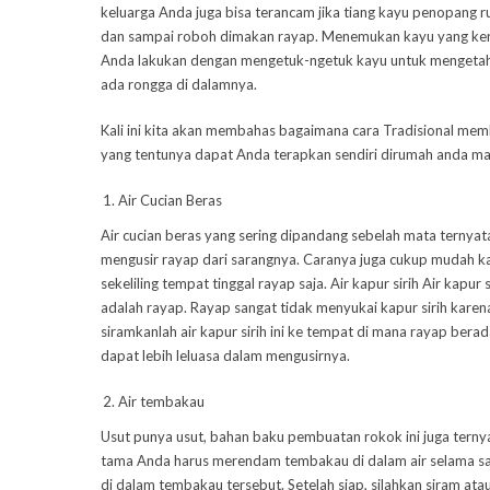
keluarga Anda juga bisa terancam jika tiang kayu penopang
dan sampai roboh dimakan rayap. Menemukan kayu yang ke
Anda lakukan dengan mengetuk-ngetuk kayu untuk mengeta
ada rongga di dalamnya.
Kali ini kita akan membahas bagaimana cara Tradisional me
yang tentunya dapat Anda terapkan sendiri dirumah anda ma
Air Cucian Beras
Air cucian beras yang sering dipandang sebelah mata ternyat
mengusir rayap dari sarangnya. Caranya juga cukup mudah ka
sekeliling tempat tinggal rayap saja. Air kapur sirih Air kap
adalah rayap. Rayap sangat tidak menyukai kapur sirih karena
siramkanlah air kapur sirih ini ke tempat di mana rayap ber
dapat lebih leluasa dalam mengusirnya.
Air tembakau
Usut punya usut, bahan baku pembuatan rokok ini juga ter
tama Anda harus merendam tembakau di dalam air selama sat
di dalam tembakau tersebut. Setelah siap, silahkan siram ata