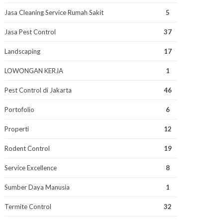
Jasa Cleaning Service Rumah Sakit
5
Jasa Pest Control
37
Landscaping
17
LOWONGAN KERJA
1
Pest Control di Jakarta
46
Portofolio
6
Properti
12
Rodent Control
19
Service Excellence
8
Sumber Daya Manusia
1
Termite Control
32