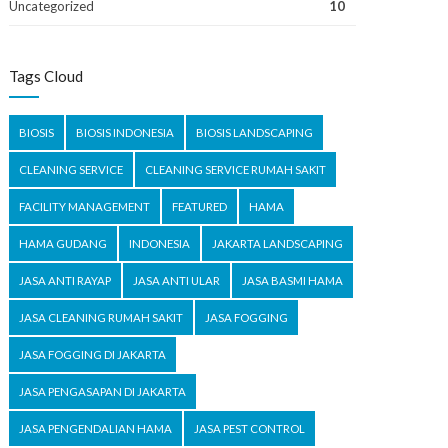
Uncategorized
10
Tags Cloud
BIOSIS
BIOSIS INDONESIA
BIOSIS LANDSCAPING
CLEANING SERVICE
CLEANING SERVICE RUMAH SAKIT
FACILITY MANAGEMENT
FEATURED
HAMA
HAMA GUDANG
INDONESIA
JAKARTA LANDSCAPING
JASA ANTI RAYAP
JASA ANTI ULAR
JASA BASMI HAMA
JASA CLEANING RUMAH SAKIT
JASA FOGGING
JASA FOGGING DI JAKARTA
JASA PENGASAPAN DI JAKARTA
JASA PENGENDALIAN HAMA
JASA PEST CONTROL