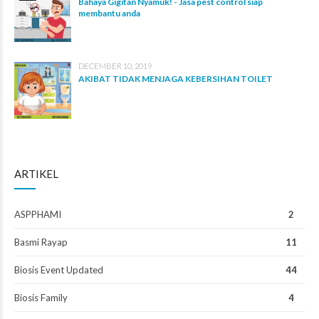
Bahaya Gigitan Nyamuk! - Jasa pest control siap
membantu anda
DECEMBER 10, 2019
AKIBAT TIDAK MENJAGA KEBERSIHAN TOILET
ARTIKEL
ASPPHAMI
2
Basmi Rayap
11
Biosis Event Updated
44
Biosis Family
4