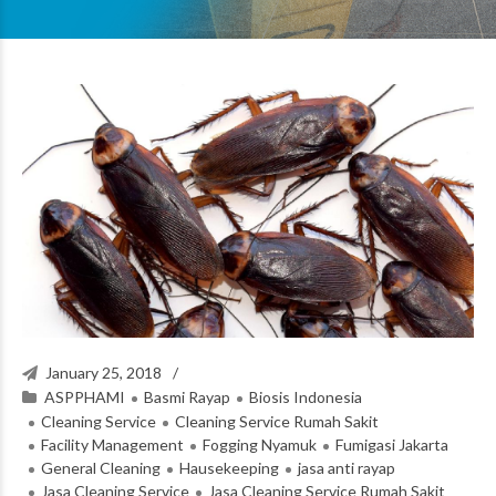
January 25, 2018
ASPPHAMI
Basmi Rayap
Biosis Indonesia
Cleaning Service
Cleaning Service Rumah Sakit
Facility Management
Fogging Nyamuk
Fumigasi Jakarta
General Cleaning
Hausekeeping
jasa anti rayap
Jasa Cleaning Service
Jasa Cleaning Service Rumah Sakit