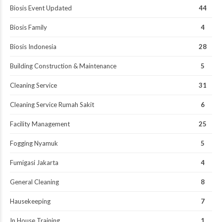
Biosis Event Updated
44
Biosis Family
4
Biosis Indonesia
28
Building Construction & Maintenance
5
Cleaning Service
31
Cleaning Service Rumah Sakit
6
Facility Management
25
Fogging Nyamuk
5
Fumigasi Jakarta
4
General Cleaning
8
Hausekeeping
7
In House Training
1