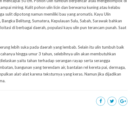
an mencapai 50 cm. Pohon Ulin tumbuh berpencar atau mengelompok di
ampai miring. Kulit pohon ulin licin dan berwarna kuning atau kelabu
a sulit dipotong namun memiliki bau yang aromatis. Kayu Ulin
a, Bangka Belitung, Sumatera, Kepulauan Sulu, Sabah, Sarawak bahkan
ploitasi di berbagai daerah, populasi kayu ulin pun terancam punah. Saat
rung lebih suka pada daerah yang lembab. Selain itu ulin tumbuh baik
 cahanya hingga umur 3 tahun, selebihnya ulin akan membutuhkan
g dielaskan yaitu tahan terhadap serangan rayap serta serangga
mbatan, bangunan yang terendam air, bantalan rel kereta pai, dermaga,
pulkan alat-alat karena teksturnya yang keras. Namun jika dijadikan
ma.