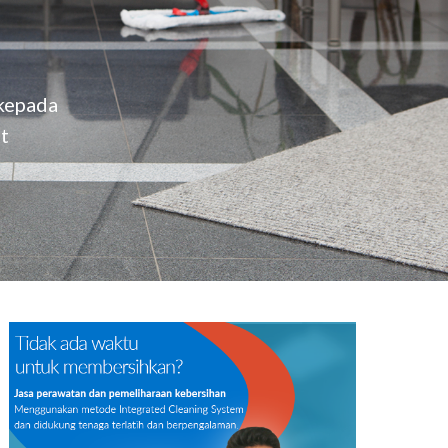
IT Solution
 kepada
t