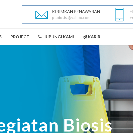
KIRIMKAN PENAWARAN
H
pt.biosis.@yahoo.com
+
S
PROJECT
HUBUNGI KAMI
KARIR
PEST CONTROL
LANDSCAPING
SELENGKAPNYA
SELENGKAPNYA
egiatan Biosis