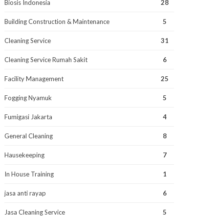
Biosis Indonesia
28
Building Construction & Maintenance
5
Cleaning Service
31
Cleaning Service Rumah Sakit
6
Facility Management
25
Fogging Nyamuk
5
Fumigasi Jakarta
4
General Cleaning
8
Hausekeeping
7
In House Training
1
jasa anti rayap
6
Jasa Cleaning Service
5