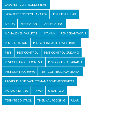
JASA PEST CONTROL DI BEKASI
JASA PEST CONTROL JAKARTA
JENIS JENIS ULAR
KECOA
KESEHATAN
LANDSCAPING
MANAJEMEN FASILITAS
NYAMUK
PEMBERANTASAN
PENGENDALIAN
PENGENDALIAN HAMA TERPADU
PEST
PEST CONTROL
PEST CONTROL GUDANG
PEST CONTROL INDONESIA
PEST CONTROL JAKARTA
PEST CONTROL JAWA
PEST CONTROL JAWA BARAT
PROPERTY AND FACILITY MANAGEMENT SERVICES
RAHASIA KECOA
RAYAP
SERANGGA
TERMITE CONTROL
THERMAL FOGGING
ULAR