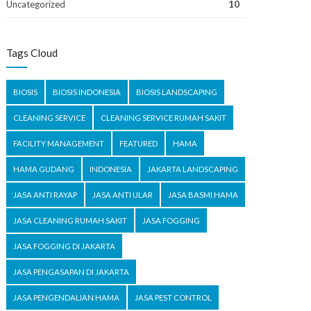
Uncategorized
10
Tags Cloud
BIOSIS
BIOSIS INDONESIA
BIOSIS LANDSCAPING
CLEANING SERVICE
CLEANING SERVICE RUMAH SAKIT
FACILITY MANAGEMENT
FEATURED
HAMA
HAMA GUDANG
INDONESIA
JAKARTA LANDSCAPING
JASA ANTI RAYAP
JASA ANTI ULAR
JASA BASMI HAMA
JASA CLEANING RUMAH SAKIT
JASA FOGGING
JASA FOGGING DI JAKARTA
JASA PENGASAPAN DI JAKARTA
JASA PENGENDALIAN HAMA
JASA PEST CONTROL