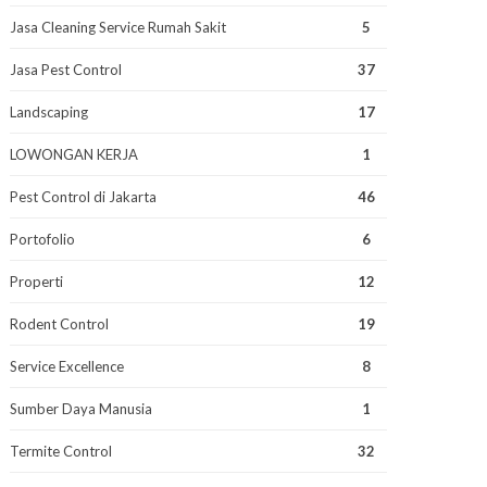
Jasa Cleaning Service Rumah Sakit
5
Jasa Pest Control
37
Landscaping
17
LOWONGAN KERJA
1
Pest Control di Jakarta
46
Portofolio
6
Properti
12
Rodent Control
19
Service Excellence
8
Sumber Daya Manusia
1
Termite Control
32