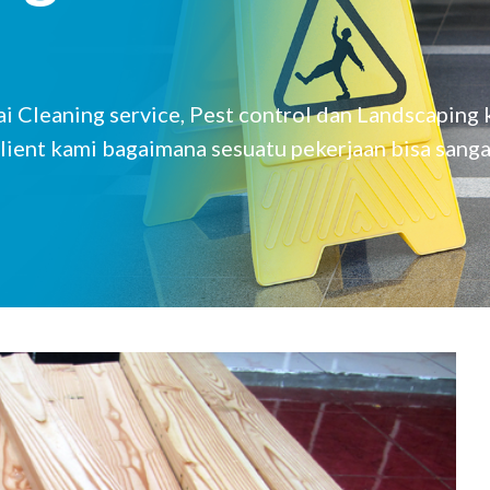
 Cleaning service, Pest control dan Landscaping
lient kami bagaimana sesuatu pekerjaan bisa sanga