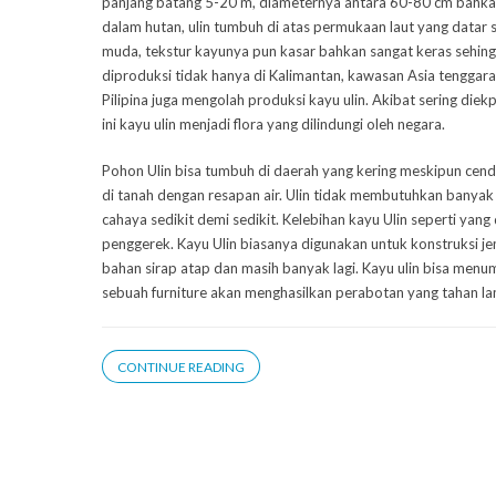
panjang batang 5-20 m, diameternya antara 60-80 cm bahk
dalam hutan, ulin tumbuh di atas permukaan laut yang datar s
muda, tekstur kayunya pun kasar bahkan sangat keras sehingg
diproduksi tidak hanya di Kalimantan, kawasan Asia tenggar
Pilipina juga mengolah produksi kayu ulin. Akibat sering diek
ini kayu ulin menjadi flora yang dilindungi oleh negara.
Pohon Ulin bisa tumbuh di daerah yang kering meskipun cende
di tanah dengan resapan air. Ulin tidak membutuhkan banyak
cahaya sedikit demi sedikit. Kelebihan kayu Ulin seperti yan
penggerek. Kayu Ulin biasanya digunakan untuk konstruksi je
bahan sirap atap dan masih banyak lagi. Kayu ulin bisa menum
sebuah furniture akan menghasilkan perabotan yang tahan la
CONTINUE READING