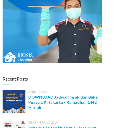
Recent Posts
APRIL 13, 2021
DOWNLOAD Jadwal Imsak dan Buka
Puasa DKI Jakarta - Ramadhan 1442
Hijriah
DECEMBER 13, 2019
Bahaya Gigitan Nyamuk! - Jasa pest