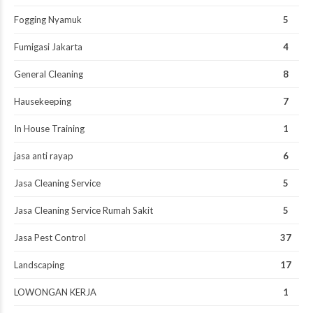
Fogging Nyamuk
5
Fumigasi Jakarta
4
General Cleaning
8
Hausekeeping
7
In House Training
1
jasa anti rayap
6
Jasa Cleaning Service
5
Jasa Cleaning Service Rumah Sakit
5
Jasa Pest Control
37
Landscaping
17
LOWONGAN KERJA
1