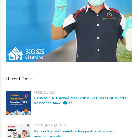
Recent Posts
APRIL 13, 2021
DOWNLOAD Jadwal Imsak dan Buka Puasa DKI Jakarta -
Ramadhan 1442 Hijriah
DECEMBER 13, 2019
Bahaya Gigitan Nyamuk! - Jasa pest control siap
membantu anda