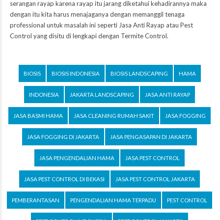
serangan rayap karena rayap itu jarang diketahui kehadirannya maka
dengan itu kita harus menajaganya dengan memanggil tenaga
professional untuk masalah ini seperti Jasa Anti Rayap atau Pest
Control yang disitu di lengkapi dengan Termite Control.
BIOSIS
BIOSIS INDONESIA
BIOSIS LANDSCAPING
HAMA
INDONESIA
JAKARTA LANDSCAPING
JASA ANTI RAYAP
JASA BASMI HAMA
JASA CLEANING RUMAH SAKIT
JASA FOGGING
JASA FOGGING DI JAKARTA
JASA PENGASAPAN DI JAKARTA
JASA PENGENDALIAN HAMA
JASA PEST CONTROL
JASA PEST CONTROL DI BEKASI
JASA PEST CONTROL JAKARTA
PEMBERANTASAN
PENGENDALIAN HAMA TERPADU
PEST CONTROL