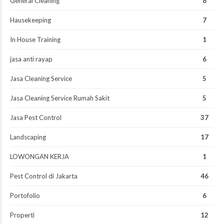
General Cleaning
8
Hausekeeping
7
In House Training
1
jasa anti rayap
6
Jasa Cleaning Service
5
Jasa Cleaning Service Rumah Sakit
5
Jasa Pest Control
37
Landscaping
17
LOWONGAN KERJA
1
Pest Control di Jakarta
46
Portofolio
6
Properti
12