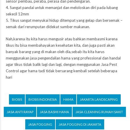
sensor pembau, peraba, perasa dan pendengaran.
4. Sangat pandai untuk memanjat dan meloloskan diri pada lubang
sekecil 12mm
5. Tikus sangat menyukai hidup ditempat yang gelap dan bersemak –
semak dari rerumputan didekat sumber makanan.
Nah,karena itu kita harus mengusir atau bahkan membasmi karena
tikus itu bisa membahayakan kesehatan kita, dan juga pasti akan
banyak barang yang di makan oleh dia,sebab itu kita harus
menggunakan jasa pengendalian hama yang professional dan handal
agar tikus tidak balik lagi dan lagi, dengan menggunakan Jasa Pest
Control agar hama tadi tidak bersarang kembali setelah beberapa
hari
BIOSIS
BIOSIS INDONESIA
HAMA
JAKARTA LANDSCAPING
JASA ANTI RAYAP
JASA BASMI HAMA
JASA CLEANING RUMAH SAKIT
JASA FOGGING
JASA FOGGING DI JAKARTA