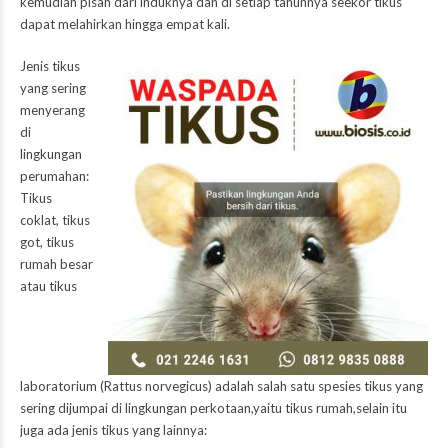
kemudian pisah dari induknya dan di setiap tahunnya seekor tikus
dapat melahirkan hingga empat kali.
Jenis tikus
yang sering
menyerang
di
lingkungan
perumahan:
Tikus
coklat, tikus
got, tikus
rumah besar
atau tikus
laboratorium (Rattus norvegicus) adalah salah satu spesies tikus yang
sering dijumpai di lingkungan perkotaan,yaitu tikus rumah,selain itu
juga ada jenis tikus yang lainnya: