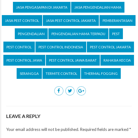
JASA PENGASAPAN DI JAKARTA
JASA PENGENDALIAN HAMA
JASA PEST CONTROL
JASA PEST CONTROL JAKARTA
PEMBERANTASAN
PENGENDALIAN
PENGENDALIAN HAMA TERPADU
PEST
PEST CONTROL
PEST CONTROL INDONESIA
PEST CONTROL JAKARTA
PEST CONTROL JAWA
PEST CONTROL JAWA BARAT
RAHASIA KECOA
SERANGGA
TERMITE CONTROL
THERMAL FOGGING
LEAVE A REPLY
Your email address will not be published. Required fields are marked *