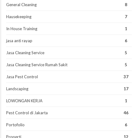
General Cleaning
8
Hausekeeping
7
In House Training
1
jasa anti rayap
6
Jasa Cleaning Service
5
Jasa Cleaning Service Rumah Sakit
5
Jasa Pest Control
37
Landscaping
17
LOWONGAN KERJA
1
Pest Control di Jakarta
46
Portofolio
6
Properti
12