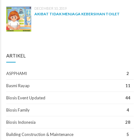
DECEMBER 10, 2019
AKIBAT TIDAK MENJAGA KEBERSIHAN TOILET
ARTIKEL
ASPPHAMI
2
Basmi Rayap
11
Biosis Event Updated
44
Biosis Family
4
Biosis Indonesia
28
Building Construction & Maintenance
5