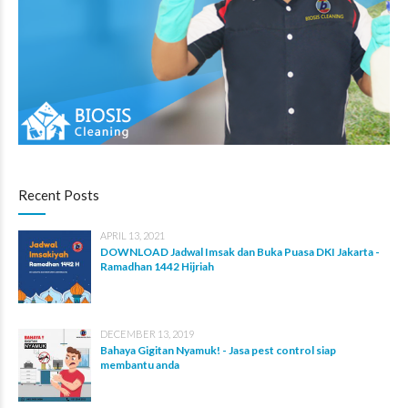
Recent Posts
APRIL 13, 2021
DOWNLOAD Jadwal Imsak dan Buka Puasa DKI Jakarta -
Ramadhan 1442 Hijriah
DECEMBER 13, 2019
Bahaya Gigitan Nyamuk! - Jasa pest control siap
membantu anda