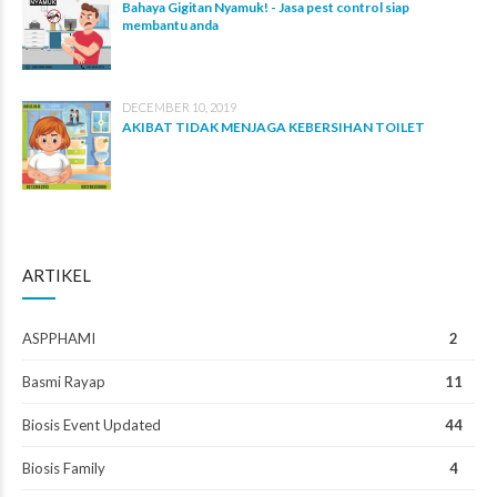
Bahaya Gigitan Nyamuk! - Jasa pest control siap
membantu anda
DECEMBER 10, 2019
AKIBAT TIDAK MENJAGA KEBERSIHAN TOILET
ARTIKEL
ASPPHAMI
2
Basmi Rayap
11
Biosis Event Updated
44
Biosis Family
4