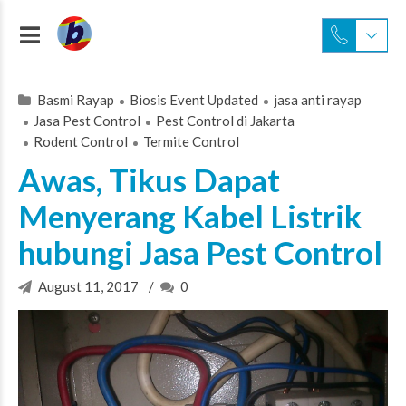
Basmi Rayap
Biosis Event Updated
jasa anti rayap
Jasa Pest Control
Pest Control di Jakarta
Rodent Control
Termite Control
Awas, Tikus Dapat
Menyerang Kabel Listrik
hubungi Jasa Pest Control
August 11, 2017
0