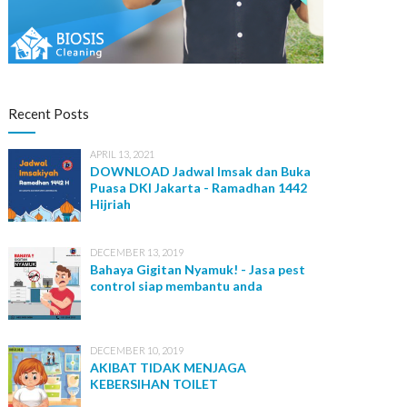
IT Solution
Recent Posts
APRIL 13, 2021
DOWNLOAD Jadwal Imsak dan Buka
Puasa DKI Jakarta - Ramadhan 1442
Hijriah
DECEMBER 13, 2019
Bahaya Gigitan Nyamuk! - Jasa pest
control siap membantu anda
DECEMBER 10, 2019
AKIBAT TIDAK MENJAGA
KEBERSIHAN TOILET