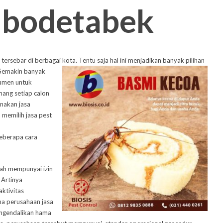
Jabodetabek
tersebar di berbagai kota. Tentu saja hal ini
menjadikan banyak pilihan
 Semakin banyak
sumen untuk
mang setiap calon
nakan jasa
 memilih jasa pest
beberapa cara
lah mempunyai izin
 Artinya
aktivitas
na perusahaan jasa
ngendalikan hama