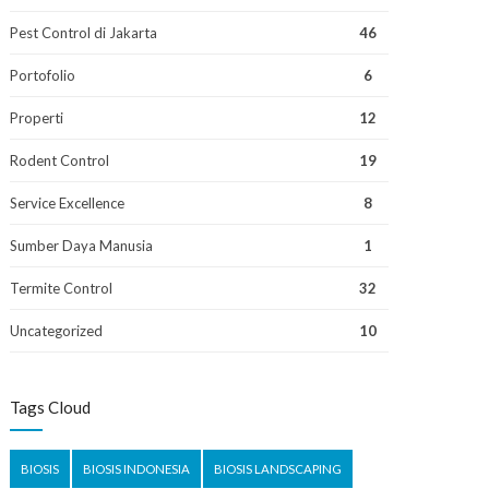
Pest Control di Jakarta
46
Portofolio
6
Properti
12
Rodent Control
19
Service Excellence
8
Sumber Daya Manusia
1
Termite Control
32
Uncategorized
10
Tags Cloud
BIOSIS
BIOSIS INDONESIA
BIOSIS LANDSCAPING