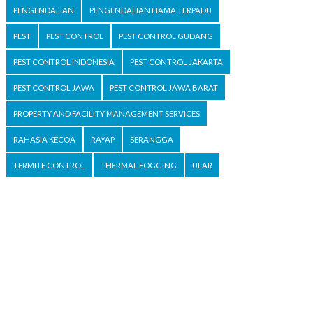
PENGENDALIAN
PENGENDALIAN HAMA TERPADU
PEST
PEST CONTROL
PEST CONTROL GUDANG
PEST CONTROL INDONESIA
PEST CONTROL JAKARTA
PEST CONTROL JAWA
PEST CONTROL JAWA BARAT
PROPERTY AND FACILITY MANAGEMENT SERVICES
RAHASIA KECOA
RAYAP
SERANGGA
TERMITE CONTROL
THERMAL FOGGING
ULAR