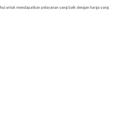
tahui untuk mendapatkan pelayanan yang baik dengan harga yang
dung perkantoran, rumah sakit, apartemen, hotel, mall, dan
dan perlengkapan yang berstandar internasional. Selain itu,
jemen yang merujuk pada standar internasional.
d
g Bekasi, Jasa Pest Control di Bekasi Barat Bekasi
 Control di Bekasi Timur Bekasi
ntrol di Jati Asih Bekasi
 Control di Jatisampurna Bekasi
Control di Mustika Jaya Bekasi
Control di pondok Melati Bekasi
ntrol di bebelan Bekasi