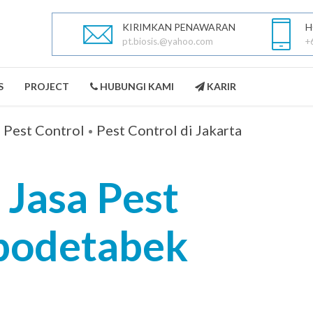
KIRIMKAN PENAWARAN
H
pt.biosis.@yahoo.com
+
S
PROJECT
HUBUNGI KAMI
KARIR
a Pest Control
Pest Control di Jakarta
 Jasa Pest
PEST CONTROL
LANDSCAPING
abodetabek
SELENGKAPNYA
SELENGKAPNYA