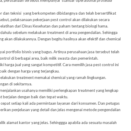
ma, perusahaan tersebut mempunyai standar operasional prosedur
r dan teknisi yang berkompeten dibidangnya dan telah bersertifikat
sebut, pelaksanaan pekerjaan pest control akan dilakukan secara
pelatihan dari Dinas Kesehatan dan paham tentang biologi hama.
erdahulu sebelum melakukan treatment di area pengendalian. Sehingga
 akan dilakukannya. Dengan begitu hasilnya akan efektif dan chemical
ai portfolio bisnis yang bagus. Artinya perusahaan jasa tersebut telah
control
di berbagai area, baik milik swasta dan pemerintah.
i harga jual yang sangat kompetitif. Cara memilih jasa pest control ini
aik dengan harga yang terjangkau.
p melakukan treatment memakai chemical yang ramah lingkungan.
ngan di sekitarnya.
m menjalankan usahanya memiliki perlengkapan treatment yang lengkap
t berjalan dengan baik dan tepat waktu.
 cepat setiap kali ada permintaan layanan dari konsumen. Dan petugas
erikan penjelasan yang detail dan jelas mengenai metode pengendalian
ilik alamat kantor yang jelas. Sehinggga apabila ada sesuatu masalah