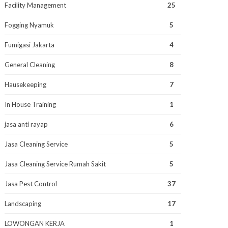
Facility Management
25
Fogging Nyamuk
5
Fumigasi Jakarta
4
General Cleaning
8
Hausekeeping
7
In House Training
1
jasa anti rayap
6
Jasa Cleaning Service
5
Jasa Cleaning Service Rumah Sakit
5
Jasa Pest Control
37
Landscaping
17
LOWONGAN KERJA
1