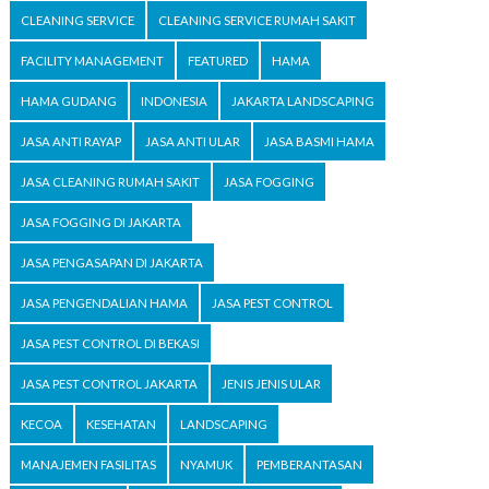
CLEANING SERVICE
CLEANING SERVICE RUMAH SAKIT
FACILITY MANAGEMENT
FEATURED
HAMA
HAMA GUDANG
INDONESIA
JAKARTA LANDSCAPING
JASA ANTI RAYAP
JASA ANTI ULAR
JASA BASMI HAMA
JASA CLEANING RUMAH SAKIT
JASA FOGGING
JASA FOGGING DI JAKARTA
JASA PENGASAPAN DI JAKARTA
JASA PENGENDALIAN HAMA
JASA PEST CONTROL
JASA PEST CONTROL DI BEKASI
JASA PEST CONTROL JAKARTA
JENIS JENIS ULAR
KECOA
KESEHATAN
LANDSCAPING
MANAJEMEN FASILITAS
NYAMUK
PEMBERANTASAN