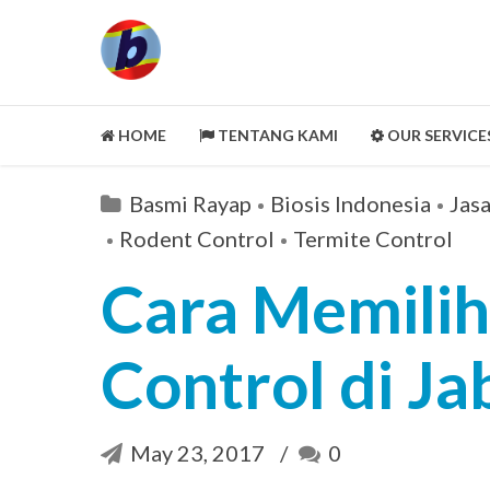
HOME
TENTANG KAMI
OUR SERVICE
LEGALITY ASPECT
Basmi Rayap
Biosis Indonesia
Jas
PORTOFOLIO
Rodent Control
Termite Control
CUSTOMER REVIEWS
Cara Memilih
MITRA KAMI
CLEANING SERVICE
Control di J
SELENGKAPNYA
May 23, 2017
0