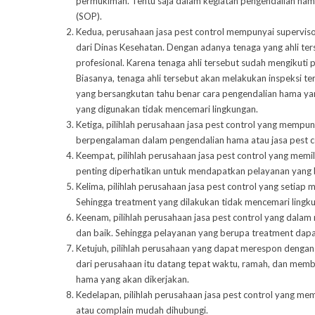
permukiman. Tentu saja dalam kegiatan pengendalian ha
(SOP).
Kedua, perusahaan jasa pest control mempunyai superviso
dari Dinas Kesehatan. Dengan adanya tenaga yang ahli ter
profesional. Karena tenaga ahli tersebut sudah mengikuti 
Biasanya, tenaga ahli tersebut akan melakukan inspeksi t
yang bersangkutan tahu benar cara pengendalian hama yang
yang digunakan tidak mencemari lingkungan.
Ketiga, pilihlah perusahaan jasa pest control yang mempuny
berpengalaman dalam pengendalian hama atau
jasa pest 
Keempat, pilihlah perusahaan jasa pest control yang memilik
penting diperhatikan untuk mendapatkan pelayanan yang b
Kelima, pilihlah perusahaan jasa pest control yang setia
Sehingga treatment yang dilakukan tidak mencemari lingku
Keenam, pilihlah perusahaan jasa pest control yang dala
dan baik. Sehingga pelayanan yang berupa treatment dapa
Ketujuh, pilihlah perusahaan yang dapat merespon dengan
dari perusahaan itu datang tepat waktu, ramah, dan memb
hama yang akan dikerjakan.
Kedelapan, pilihlah perusahaan jasa pest control yang mem
atau complain mudah dihubungi.