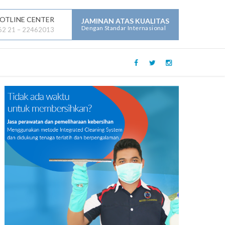
OTLINE CENTER
JAMINAN ATAS KUALITAS
Dengan Standar Internasional
62 21 – 22462013
LAYANAN JASA LAINNYA :
Mechanical Electrical Plumbing (
MEP )
Security
Building Maintenance
General Contractor
Building Construction
Maintenance
Parking