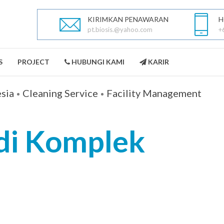
KIRIMKAN PENAWARAN
H
pt.biosis.@yahoo.com
+
S
PROJECT
HUBUNGI KAMI
KARIR
esia
Cleaning Service
Facility Management
di Komplek
PEST CONTROL
LANDSCAPING
SELENGKAPNYA
SELENGKAPNYA