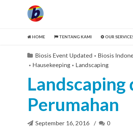
HOME
TENTANG KAMI
OUR SERVICE
LEGALITY ASPECT
Biosis Event Updated
Biosis Indon
PORTOFOLIO
Hausekeeping
Landscaping
CUSTOMER REVIEWS
Landscaping 
MITRA KAMI
CLEANING SERVICE
Perumahan
SELENGKAPNYA
September 16, 2016
0