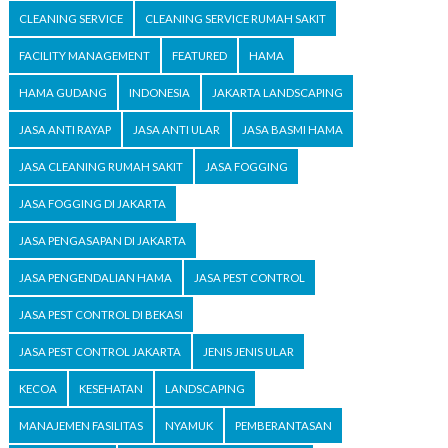
CLEANING SERVICE
CLEANING SERVICE RUMAH SAKIT
FACILITY MANAGEMENT
FEATURED
HAMA
HAMA GUDANG
INDONESIA
JAKARTA LANDSCAPING
JASA ANTI RAYAP
JASA ANTI ULAR
JASA BASMI HAMA
JASA CLEANING RUMAH SAKIT
JASA FOGGING
JASA FOGGING DI JAKARTA
JASA PENGASAPAN DI JAKARTA
JASA PENGENDALIAN HAMA
JASA PEST CONTROL
JASA PEST CONTROL DI BEKASI
JASA PEST CONTROL JAKARTA
JENIS JENIS ULAR
KECOA
KESEHATAN
LANDSCAPING
MANAJEMEN FASILITAS
NYAMUK
PEMBERANTASAN