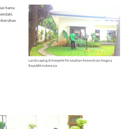
ian hama
hendaki.
mbersihan
Landscaping di Komplek Perumahan Kementrian Negara
Republik Indonesia