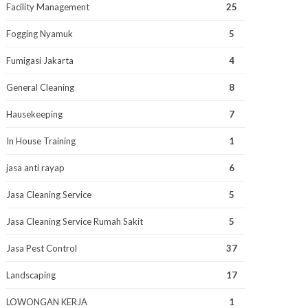
Facility Management
25
Fogging Nyamuk
5
Fumigasi Jakarta
4
General Cleaning
8
Hausekeeping
7
In House Training
1
jasa anti rayap
6
Jasa Cleaning Service
5
Jasa Cleaning Service Rumah Sakit
5
Jasa Pest Control
37
Landscaping
17
LOWONGAN KERJA
1