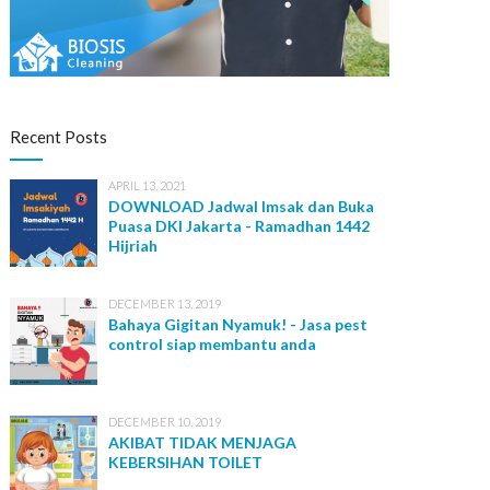
IT Solution
Recent Posts
APRIL 13, 2021
DOWNLOAD Jadwal Imsak dan Buka
Puasa DKI Jakarta - Ramadhan 1442
Hijriah
DECEMBER 13, 2019
Bahaya Gigitan Nyamuk! - Jasa pest
control siap membantu anda
DECEMBER 10, 2019
AKIBAT TIDAK MENJAGA
KEBERSIHAN TOILET