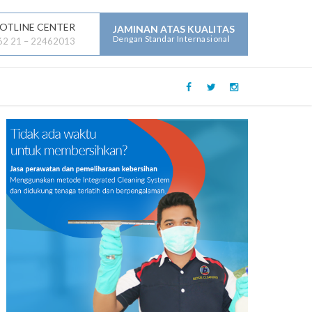
OTLINE CENTER
JAMINAN ATAS KUALITAS
Dengan Standar Internasional
62 21 – 22462013
LAYANAN JASA LAINNYA :
Mechanical Electrical Plumbing (
MEP )
Security
Building Maintenance
General Contractor
Building Construction
Maintenance
Parking