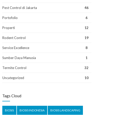
Pest Control di Jakarta
46
Portofolio
6
Properti
12
Rodent Control
19
Service Excellence
8
Sumber Daya Manusia
1
Termite Control
32
Uncategorized
10
Tags Cloud
BIOSIS
BIOSIS INDONESIA
BIOSIS LANDSCAPING