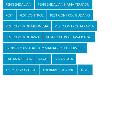
PENGENDALIAN
PENGENDALIAN HAMA TERPADU
PEST
PEST CONTROL
PEST CONTROL GUDANG
PEST CONTROL INDONESIA
PEST CONTROL JAKARTA
PEST CONTROL JAWA
PEST CONTROL JAWA BARAT
PROPERTY AND FACILITY MANAGEMENT SERVICES
RAHASIA KECOA
RAYAP
SERANGGA
TERMITE CONTROL
THERMAL FOGGING
ULAR