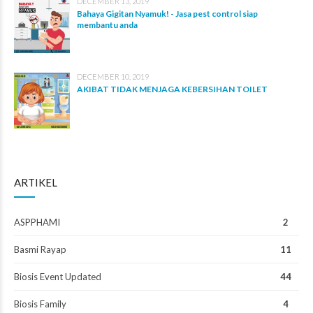
DECEMBER 13, 2019
Bahaya Gigitan Nyamuk! - Jasa pest control siap
membantu anda
DECEMBER 10, 2019
AKIBAT TIDAK MENJAGA KEBERSIHAN TOILET
ARTIKEL
ASPPHAMI
2
Basmi Rayap
11
Biosis Event Updated
44
Biosis Family
4