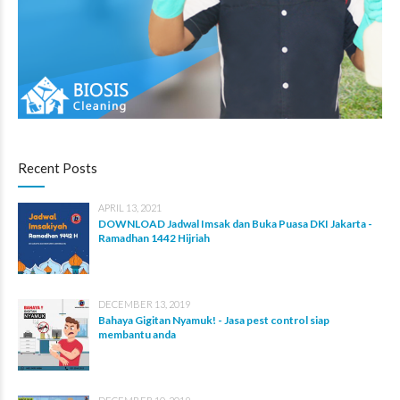
Recent Posts
APRIL 13, 2021
DOWNLOAD Jadwal Imsak dan Buka Puasa DKI Jakarta -
Ramadhan 1442 Hijriah
DECEMBER 13, 2019
Bahaya Gigitan Nyamuk! - Jasa pest control siap
membantu anda