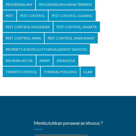
PENGENDALIAN
PENGENDALIAN HAMA TERPADU
PEST
PEST CONTROL
PEST CONTROL GUDANG
PEST CONTROL INDONESIA
PEST CONTROL JAKARTA
PEST CONTROL JAWA
PEST CONTROL JAWA BARAT
PROPERTY AND FACILITY MANAGEMENT SERVICES
RAHASIA KECOA
RAYAP
SERANGGA
TERMITE CONTROL
THERMAL FOGGING
ULAR
Membutuhkan penawaran khusus ?