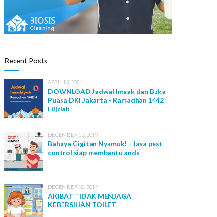
IT Solution
Recent Posts
APRIL 13, 2021
DOWNLOAD Jadwal Imsak dan Buka
Puasa DKI Jakarta - Ramadhan 1442
Hijriah
DECEMBER 13, 2019
Bahaya Gigitan Nyamuk! - Jasa pest
control siap membantu anda
DECEMBER 10, 2019
AKIBAT TIDAK MENJAGA
KEBERSIHAN TOILET