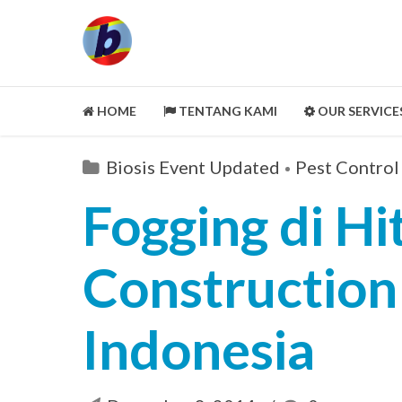
HOME
TENTANG KAMI
OUR SERVICE
LEGALITY ASPECT
Biosis Event Updated
Pest Control 
PORTOFOLIO
Fogging di Hi
CUSTOMER REVIEWS
MITRA KAMI
Construction
CLEANING SERVICE
SELENGKAPNYA
Indonesia