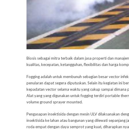
Biosis
sebagai mitra terbaik dalam jasa properti dan manaje
kualitas, kecepatan, ketangguhan, flexibilitas dan harga kompe
Fogging adalah untuk membunuh sebagian besar vector infeks
penularan dapat segera diputuskan. Selain itu kegiatan ini 
kepadatan vector selama waktu yang cukup sampai dimana p
Alat yang yang digunakan untuk fogging terdiri portable ther
volume ground sprayer mounted.
Pengasapan insektisida dengan mesin ULV dilaksanakan de
insektisida ke lahan atau bangunan yang dilewati sepanjang j
roda empat dengan daya semprot yang kuat, diharapkan ny