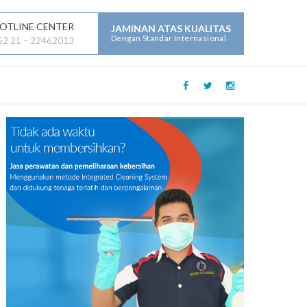
OTLINE CENTER
JAMINAN ATAS KUALITAS
Dengan Standar Internasional
62 21 – 22462013
LAYANAN JASA LAINNYA :
Mechanical Electrical Plumbing (
MEP )
Security
Building Maintenance
General Contractor
Building Construction
Maintenance
Parking