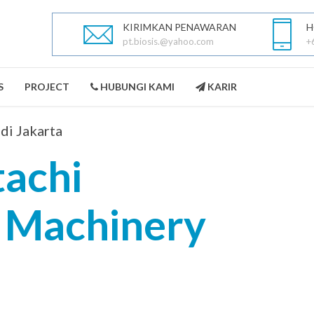
KIRIMKAN PENAWARAN
H
pt.biosis.@yahoo.com
+
S
PROJECT
HUBUNGI KAMI
KARIR
di Jakarta
tachi
 Machinery
PEST CONTROL
LANDSCAPING
SELENGKAPNYA
SELENGKAPNYA