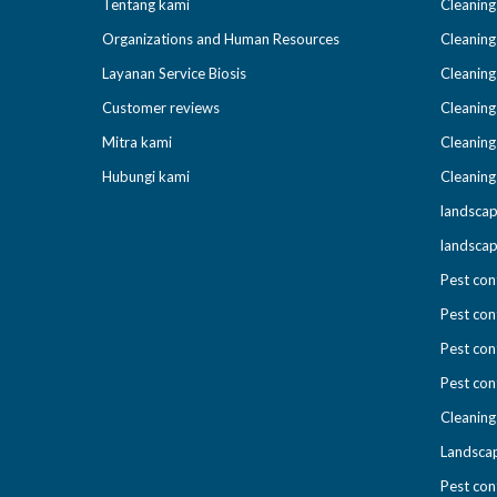
Tentang kami
Cleaning
Organizations and Human Resources
Cleaning
Layanan Service Biosis
Cleaning
Customer reviews
Cleaning
Mitra kami
Cleaning
Hubungi kami
Cleaning
landscap
landscap
Pest con
Pest con
Pest con
Pest cont
Cleaning
Landscap
Pest con