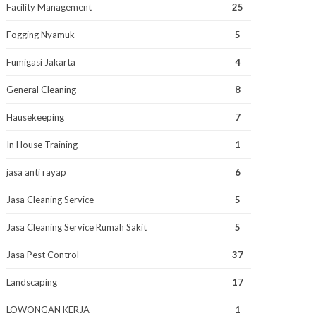
Facility Management
25
Fogging Nyamuk
5
Fumigasi Jakarta
4
General Cleaning
8
Hausekeeping
7
In House Training
1
jasa anti rayap
6
Jasa Cleaning Service
5
Jasa Cleaning Service Rumah Sakit
5
Jasa Pest Control
37
Landscaping
17
LOWONGAN KERJA
1