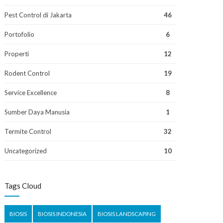
Pest Control di Jakarta
46
Portofolio
6
Properti
12
Rodent Control
19
Service Excellence
8
Sumber Daya Manusia
1
Termite Control
32
Uncategorized
10
Tags Cloud
BIOSIS
BIOSIS INDONESIA
BIOSIS LANDSCAPING