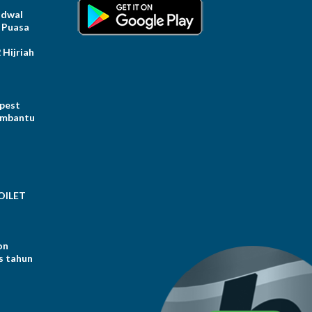
dwal
 Puasa
Hijriah
 pest
embantu
OILET
on
s tahun