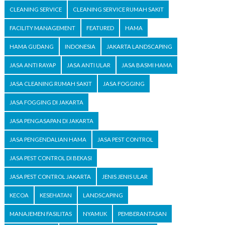
CLEANING SERVICE
CLEANING SERVICE RUMAH SAKIT
FACILITY MANAGEMENT
FEATURED
HAMA
HAMA GUDANG
INDONESIA
JAKARTA LANDSCAPING
JASA ANTI RAYAP
JASA ANTI ULAR
JASA BASMI HAMA
JASA CLEANING RUMAH SAKIT
JASA FOGGING
JASA FOGGING DI JAKARTA
JASA PENGASAPAN DI JAKARTA
JASA PENGENDALIAN HAMA
JASA PEST CONTROL
JASA PEST CONTROL DI BEKASI
JASA PEST CONTROL JAKARTA
JENIS JENIS ULAR
KECOA
KESEHATAN
LANDSCAPING
MANAJEMEN FASILITAS
NYAMUK
PEMBERANTASAN