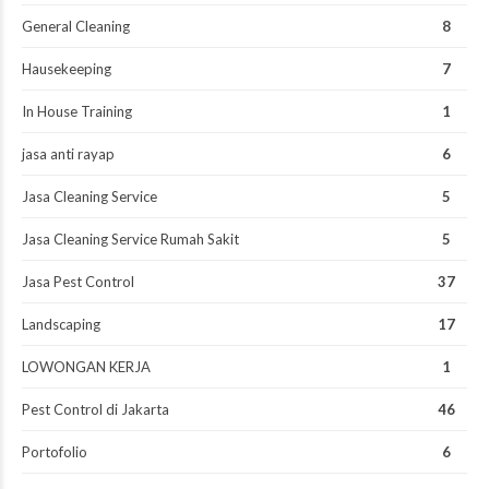
General Cleaning
8
Hausekeeping
7
In House Training
1
jasa anti rayap
6
Jasa Cleaning Service
5
Jasa Cleaning Service Rumah Sakit
5
Jasa Pest Control
37
Landscaping
17
LOWONGAN KERJA
1
Pest Control di Jakarta
46
Portofolio
6